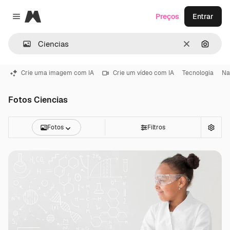
Magnific
Preços
Entrar
Close menu
Limpar
Pesqui
Crie uma imagem com IA
Crie um vídeo com IA
Tecnologia
Na
Fotos Ciencias
Fotos
Filtros