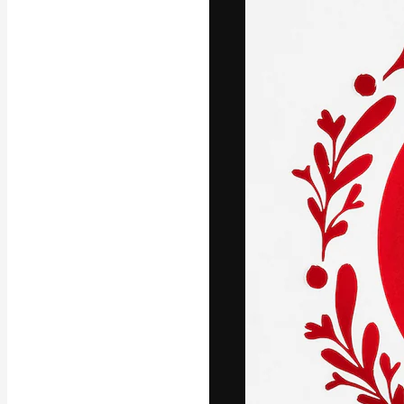
A plataforma cr
seu melhor trab
assinantes entr
agências e estú
Português
Copyright © 2010