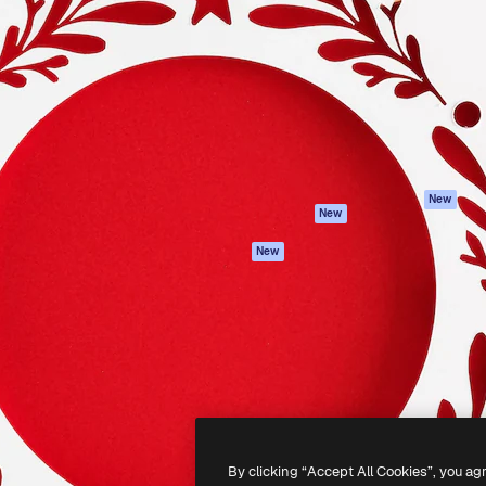
iativa para você direcionar
Spaces
Academy
alho. Mais de 1 milhão de
Assistente de IA
Documentação
e criativos, empresas,
Gerador de
Atendimento
dios.
imagens
Termos e
Gerador de vídeos
condições
Texto para voz
Política de
privacidade
Conteúdo de stock
Originais
MCP para
New
New
Claude/ChatGPT
Política de cooki
Agentes
Central de
New
confiabilidade
API
Afiliados
App móvel
Empresas
Todas as
ferramentas
-
2026
Freepik Company S.L.U.
Todos os direitos reservados
.
By clicking “Accept All Cookies”, you ag