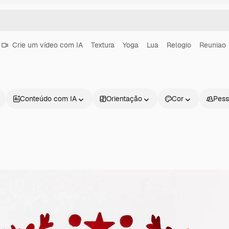
Crie um vídeo com IA
Textura
Yoga
Lua
Relogio
Reuniao
Conteúdo com IA
Orientação
Cor
Pess
Produtos
Começar