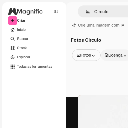
Criar
Crie uma imagem com IA
Início
Buscar
Fotos Circulo
Stock
Fotos
Licença
Explorar
Todas as imagens
Todas as ferramentas
Vetores
Ilustrações
Fotos
PSD
Modelos
Mockups
Vídeos
Clipes de vídeo
Animações
Modelos de vídeos
Ícones
Modelos 3D
Fontes