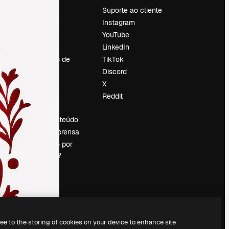
Preços
Suporte ao cliente
Sobre nós
Instagram
Reviews
YouTube
Emprego
LinkedIn
Tendências de
TikTok
pesquisa
Discord
Blog
X
Eventos
Reddit
es
Slidesgo
Vender conteúdo
Sala de imprensa
Procurando por
magnific.ai?
ree to the storing of cookies on your device to enhance site