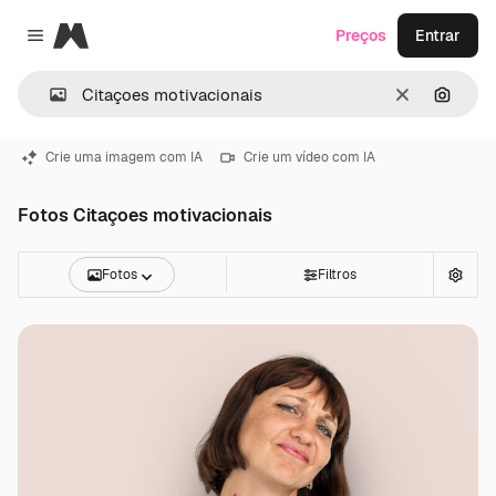
Magnific
Preços
Entrar
Close menu
Limpar
Pesqui
Crie uma imagem com IA
Crie um vídeo com IA
Fotos Citaçoes motivacionais
Fotos
Filtros