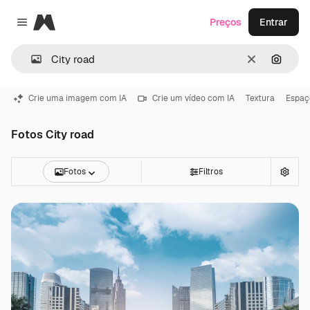
Magnific
Preços
Entrar
Close menu
Limpar
Pesqui
Crie uma imagem com IA
Crie um vídeo com IA
Textura
Espaç
Fotos City road
Fotos
Filtros