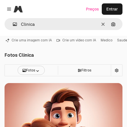
Magnific
Preços
Entrar
Close menu
Limpar
Pesqui
Crie uma imagem com IA
Crie um vídeo com IA
Medico
Saud
Fotos Clinica
Fotos
Filtros