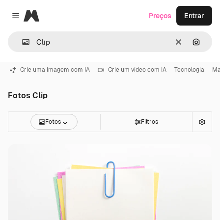
Magnific
Preços
Entrar
Close menu
Limpar
Pesqui
Crie uma imagem com IA
Crie um vídeo com IA
Tecnologia
Ma
Fotos Clip
Fotos
Filtros