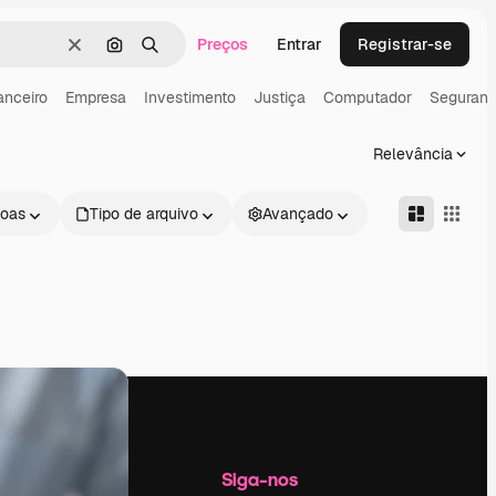
Preços
Entrar
Registrar-se
Limpar
Pesquisar por imagem
Buscar
anceiro
Empresa
Investimento
Justiça
Computador
Seguran
Relevância
oas
Tipo de arquivo
Avançado
Empresa
Siga-nos