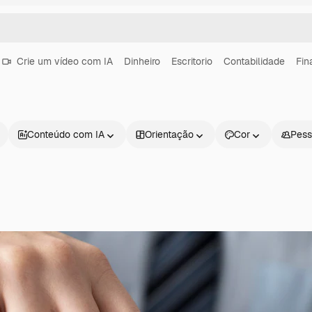
Crie um vídeo com IA
Dinheiro
Escritorio
Contabilidade
Fin
Conteúdo com IA
Orientação
Cor
Pess
Produtos
Começar