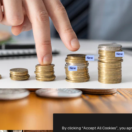
iativa para você direcionar
Spaces
Academy
alho. Mais de 1 milhão de
Assistente de IA
Documentação
e criativos, empresas,
Gerador de
Atendimento
dios.
imagens
Termos e
Gerador de vídeos
condições
Texto para voz
Política de
privacidade
Conteúdo de stock
Originais
MCP para
New
New
Claude/ChatGPT
Política de cooki
Agentes
Central de
New
confiabilidade
API
Afiliados
App móvel
Empresas
Todas as
ferramentas
-
2026
Freepik Company S.L.U.
Todos os direitos reservados
.
By clicking “Accept All Cookies”, you ag