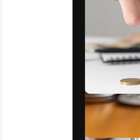
A plataforma cr
seu melhor trab
assinantes entr
agências e estú
Português
Copyright © 2010