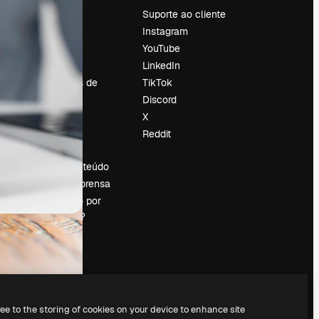
Preços
Suporte ao cliente
Sobre nós
Instagram
Reviews
YouTube
Emprego
LinkedIn
Tendências de
TikTok
pesquisa
Discord
Blog
X
Eventos
Reddit
es
Slidesgo
Vender conteúdo
Sala de imprensa
Procurando por
magnific.ai?
ree to the storing of cookies on your device to enhance site