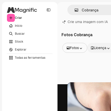
Criar
Crie uma imagem com IA
Início
Buscar
Fotos Cobrança
Stock
Fotos
Licença
Explorar
Todas as imagens
Todas as ferramentas
Vetores
Ilustrações
Fotos
PSD
Modelos
Mockups
Vídeos
Clipes de vídeo
Animações
Modelos de vídeos
Ícones
Modelos 3D
Fontes