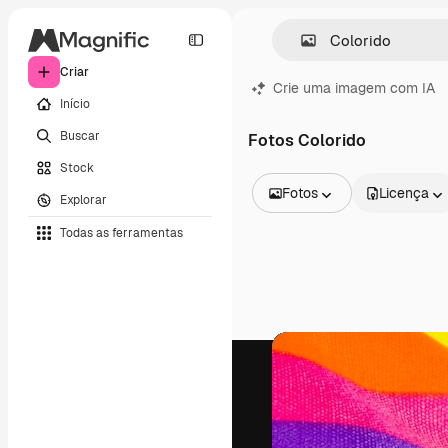
Criar
Crie uma imagem com IA
Início
Buscar
Fotos Colorido
Stock
Fotos
Licença
Explorar
Todas as imagens
Todas as ferramentas
Vetores
Ilustrações
Fotos
PSD
Modelos
Mockups
Vídeos
Clipes de vídeo
Animações
Modelos de vídeos
Ícones
Modelos 3D
Fontes