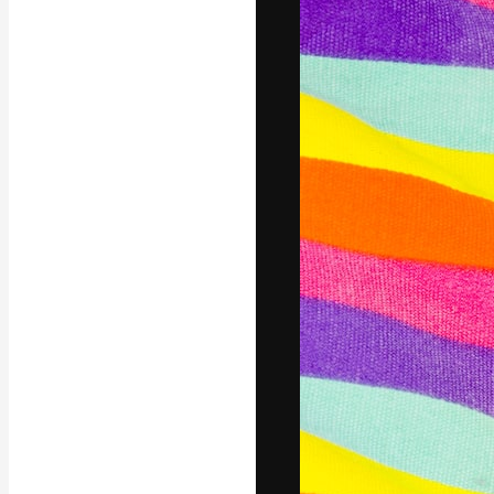
A plataforma cr
seu melhor trab
assinantes entr
agências e estú
Português
Copyright © 2010