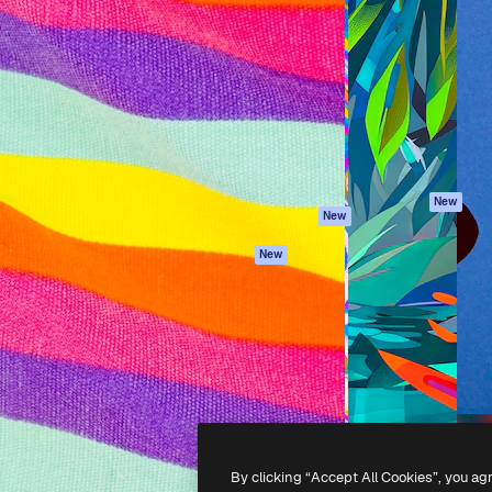
iativa para você direcionar
Spaces
Academy
alho. Mais de 1 milhão de
Assistente de IA
Documentação
e criativos, empresas,
Gerador de
Atendimento
dios.
imagens
Termos e
Gerador de vídeos
condições
Texto para voz
Política de
privacidade
Conteúdo de stock
Originais
MCP para
New
New
Claude/ChatGPT
Política de cooki
Agentes
Central de
New
confiabilidade
API
Afiliados
App móvel
Empresas
Todas as
ferramentas
-
2026
Freepik Company S.L.U.
Todos os direitos reservados
.
By clicking “Accept All Cookies”, you ag