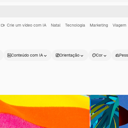
Crie um vídeo com IA
Natal
Tecnologia
Marketing
Viagem
Conteúdo com IA
Orientação
Cor
Pess
Produtos
Começar