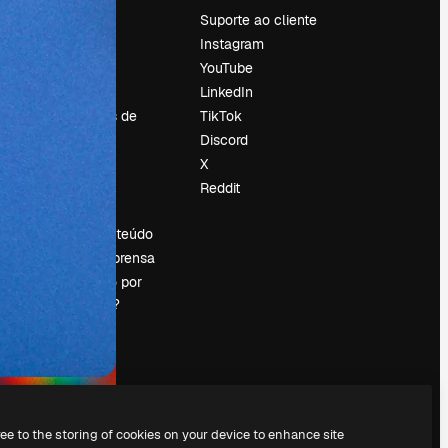
Preços
Suporte ao cliente
Sobre nós
Instagram
Reviews
YouTube
Emprego
LinkedIn
Tendências de
TikTok
pesquisa
Discord
Blog
X
Eventos
Reddit
es
Slidesgo
Vender conteúdo
Sala de imprensa
Procurando por
magnific.ai?
ree to the storing of cookies on your device to enhance site