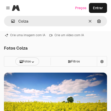
Magnific
Preços
Entrar
Close menu
Limpar
Pesqui
Crie uma imagem com IA
Crie um vídeo com IA
Fotos Colza
Fotos
Filtros