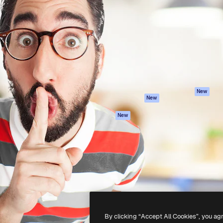
iativa para você direcionar
Spaces
Academy
alho. Mais de 1 milhão de
Assistente de IA
Documentação
e criativos, empresas,
Gerador de
Atendimento
dios.
imagens
Termos e
Gerador de vídeos
condições
Texto para voz
Política de
privacidade
Conteúdo de stock
Originais
MCP para
New
New
Claude/ChatGPT
Política de cooki
Agentes
Central de
New
confiabilidade
API
Afiliados
App móvel
Empresas
Todas as
ferramentas
-
2026
Freepik Company S.L.U.
Todos os direitos reservados
.
By clicking “Accept All Cookies”, you ag