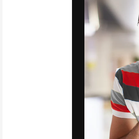
A plataforma cr
seu melhor trab
assinantes entr
agências e estú
Português
Copyright © 2010