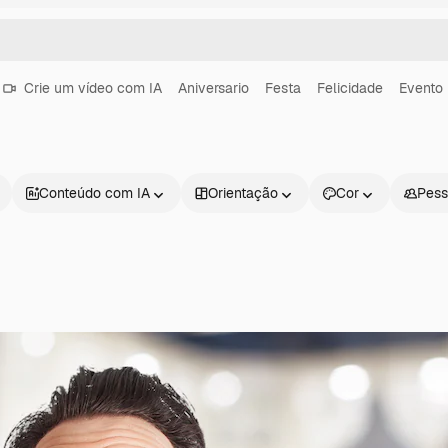
Crie um vídeo com IA
Aniversario
Festa
Felicidade
Evento
Conteúdo com IA
Orientação
Cor
Pess
Produtos
Começar