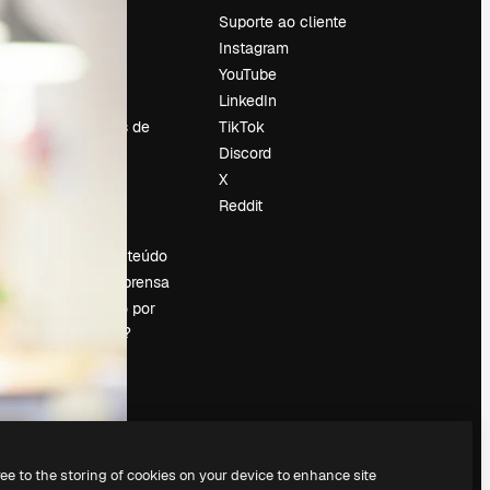
Preços
Suporte ao cliente
Sobre nós
Instagram
Reviews
YouTube
Emprego
LinkedIn
Tendências de
TikTok
pesquisa
Discord
Blog
X
Eventos
Reddit
es
Slidesgo
Vender conteúdo
Sala de imprensa
Procurando por
magnific.ai?
ree to the storing of cookies on your device to enhance site