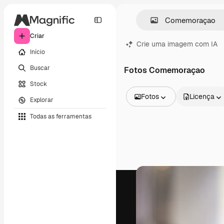
Criar
Crie uma imagem com IA
Início
Buscar
Fotos Comemoraçao
Stock
Fotos
Licença
Explorar
Todas as imagens
Todas as ferramentas
Vetores
Ilustrações
Fotos
PSD
Modelos
Mockups
Vídeos
Clipes de vídeo
Animações
Modelos de vídeos
Ícones
Modelos 3D
Fontes