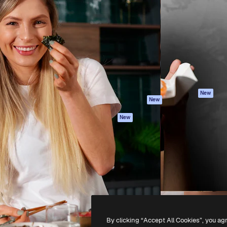
iativa para você direcionar
Spaces
Academy
alho. Mais de 1 milhão de
Assistente de IA
Documentação
e criativos, empresas,
Gerador de
Atendimento
dios.
imagens
Termos e
Gerador de vídeos
condições
Texto para voz
Política de
privacidade
Conteúdo de stock
Originais
MCP para
New
New
Claude/ChatGPT
Política de cooki
Agentes
Central de
New
confiabilidade
API
Afiliados
App móvel
Empresas
Todas as
ferramentas
-
2026
Freepik Company S.L.U.
Todos os direitos reservados
.
By clicking “Accept All Cookies”, you ag