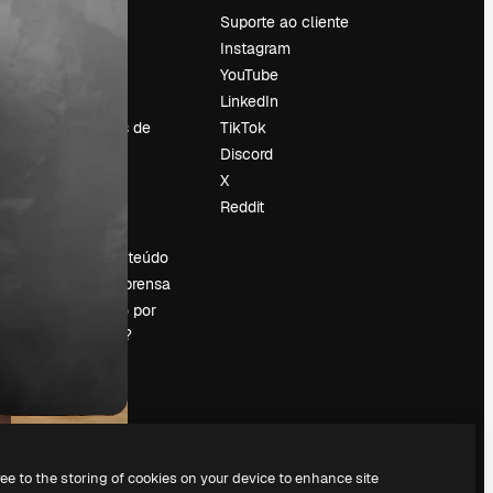
Preços
Suporte ao cliente
Sobre nós
Instagram
Reviews
YouTube
Emprego
LinkedIn
Tendências de
TikTok
pesquisa
Discord
Blog
X
Eventos
Reddit
es
Slidesgo
Vender conteúdo
Sala de imprensa
Procurando por
magnific.ai?
ree to the storing of cookies on your device to enhance site