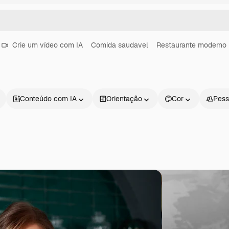
Crie um vídeo com IA
Comida saudavel
Restaurante moderno
Conteúdo com IA
Orientação
Cor
Pess
Produtos
Começar