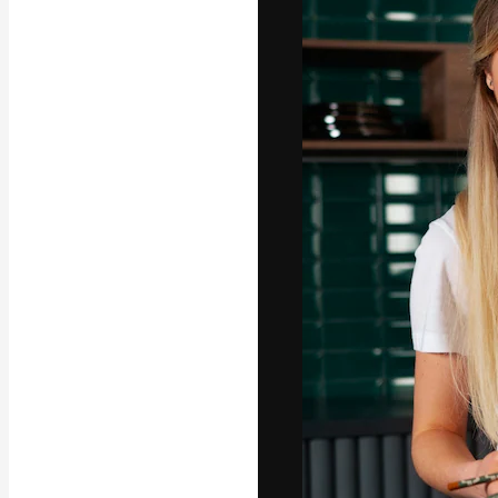
A plataforma cr
seu melhor trab
assinantes entr
agências e estú
Português
Copyright © 2010