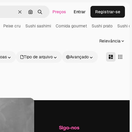
Preços
Entrar
Registrar-se
Limpar
Pesquisar por imagem
Buscar
Peixe cru
Sushi sashimi
Comida gourmet
Sushi prato
Sushi 
Relevância
oas
Tipo de arquivo
Avançado
Empresa
Siga-nos