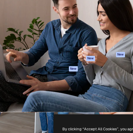
iativa para você direcionar
Spaces
Academy
alho. Mais de 1 milhão de
Assistente de IA
Documentação
e criativos, empresas,
Gerador de
Atendimento
dios.
imagens
Termos e
Gerador de vídeos
condições
Texto para voz
Política de
privacidade
Conteúdo de stock
Originais
MCP para
New
New
Claude/ChatGPT
Política de cooki
Agentes
Central de
New
confiabilidade
API
Afiliados
App móvel
Empresas
Todas as
ferramentas
-
2026
Freepik Company S.L.U.
Todos os direitos reservados
.
By clicking “Accept All Cookies”, you ag