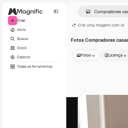
Criar
Crie uma imagem com IA
Início
Buscar
Fotos Compradores casa
Stock
Fotos
Licença
Explorar
Todas as imagens
Todas as ferramentas
Vetores
Ilustrações
Fotos
PSD
Modelos
Mockups
Vídeos
Clipes de vídeo
Animações
Modelos de vídeos
Ícones
Modelos 3D
Fontes