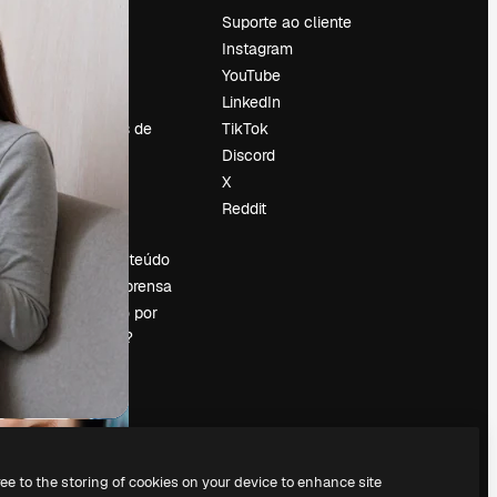
Preços
Suporte ao cliente
Sobre nós
Instagram
Reviews
YouTube
Emprego
LinkedIn
Tendências de
TikTok
pesquisa
Discord
Blog
X
Eventos
Reddit
es
Slidesgo
Vender conteúdo
Sala de imprensa
Procurando por
magnific.ai?
ree to the storing of cookies on your device to enhance site