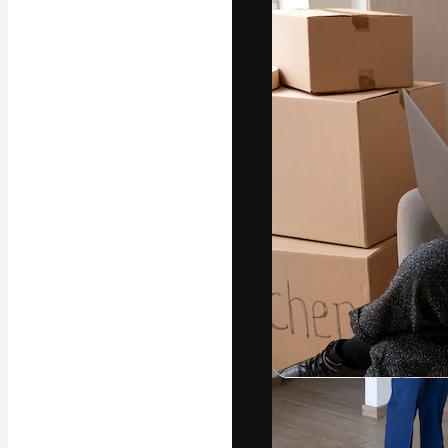
A plataforma cr
seu melhor trab
assinantes entr
agências e estú
Português
Copyright © 2010