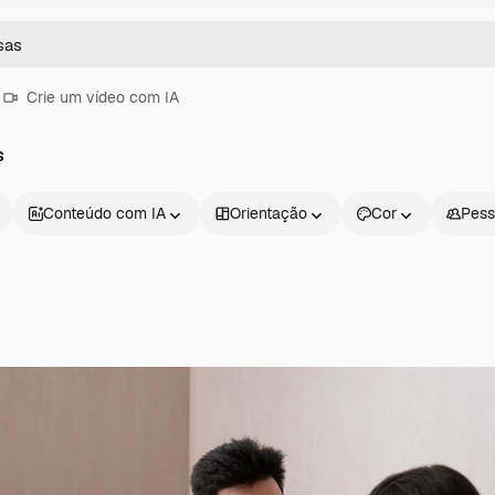
Crie um vídeo com IA
s
Conteúdo com IA
Orientação
Cor
Pess
Produtos
Começar