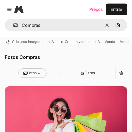
Magnific
Preços
Entrar
Close menu
Limpar
Pesqui
Crie uma imagem com IA
Crie um vídeo com IA
Venda
Vende
Fotos Compras
Fotos
Filtros