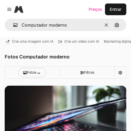
Magnific
Preços
Entrar
Close menu
Limpar
Pesqui
Crie uma imagem com IA
Crie um vídeo com IA
Marketing digita
Fotos Computador moderno
Fotos
Filtros