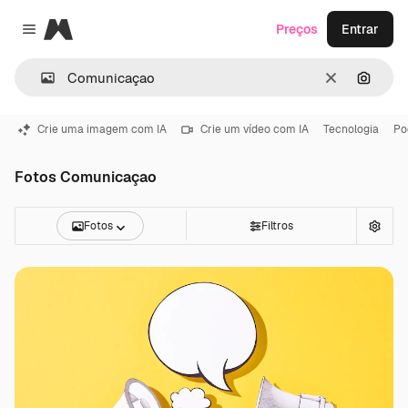
Magnific
Preços
Entrar
Close menu
Limpar
Pesqui
Crie uma imagem com IA
Crie um vídeo com IA
Tecnologia
Po
Fotos Comunicaçao
Fotos
Filtros