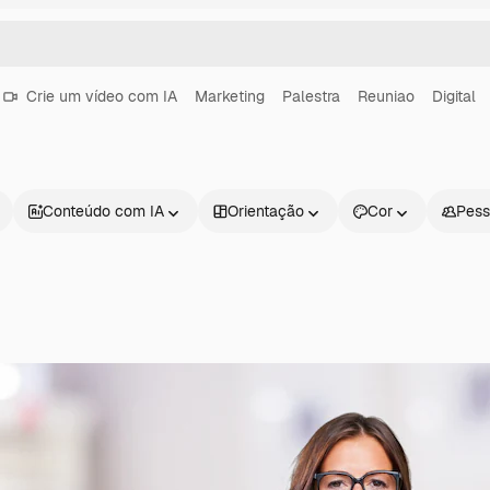
Crie um vídeo com IA
Marketing
Palestra
Reuniao
Digital
Conteúdo com IA
Orientação
Cor
Pess
Produtos
Começar