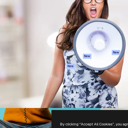
iativa para você direcionar
Spaces
Academy
alho. Mais de 1 milhão de
Assistente de IA
Documentação
e criativos, empresas,
Gerador de
Atendimento
dios.
imagens
Termos e
Gerador de vídeos
condições
Texto para voz
Política de
privacidade
Conteúdo de stock
Originais
MCP para
New
New
Claude/ChatGPT
Política de cooki
Agentes
Central de
New
confiabilidade
API
Afiliados
App móvel
Empresas
Todas as
ferramentas
-
2026
Freepik Company S.L.U.
Todos os direitos reservados
.
By clicking “Accept All Cookies”, you ag