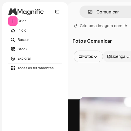
Criar
Crie uma imagem com IA
Início
Buscar
Fotos Comunicar
Stock
Fotos
Licença
Explorar
Todas as imagens
Todas as ferramentas
Vetores
Ilustrações
Fotos
PSD
Modelos
Mockups
Vídeos
Clipes de vídeo
Animações
Modelos de vídeos
Ícones
Modelos 3D
Fontes