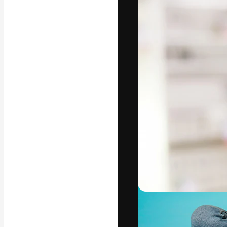
A plataforma cr
seu melhor trab
assinantes entr
agências e estú
Português
Copyright © 2010