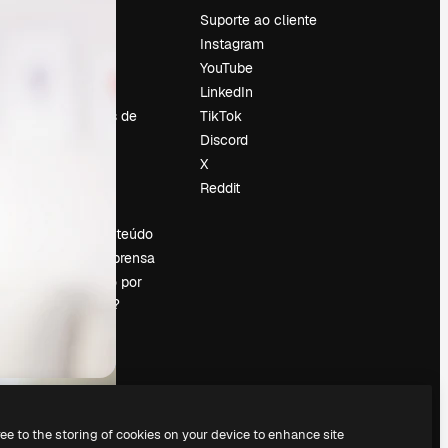
Preços
Suporte ao cliente
Sobre nós
Instagram
Reviews
YouTube
Emprego
LinkedIn
Tendências de
TikTok
pesquisa
Discord
Blog
X
Eventos
Reddit
es
Slidesgo
Vender conteúdo
Sala de imprensa
Procurando por
magnific.ai?
ree to the storing of cookies on your device to enhance site