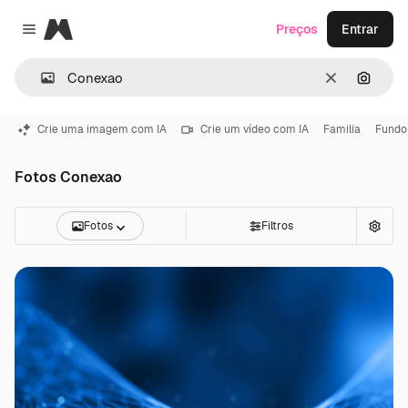
Magnific
Preços
Entrar
Close menu
Limpar
Pesqui
Crie uma imagem com IA
Crie um vídeo com IA
Familia
Fundo
Fotos Conexao
Fotos
Filtros