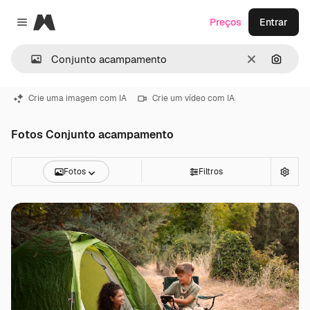
Magnific
Preços
Entrar
Close menu
Limpar
Pesqui
Crie uma imagem com IA
Crie um vídeo com IA
Fotos Conjunto acampamento
Fotos
Filtros