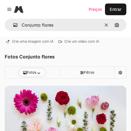
Magnific
Preços
Entrar
Close menu
Limpar
Pesqui
Crie uma imagem com IA
Crie um vídeo com IA
Fotos Conjunto flores
Fotos
Filtros