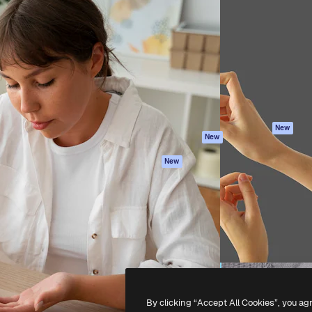
iativa para você direcionar
Spaces
Academy
alho. Mais de 1 milhão de
Assistente de IA
Documentação
e criativos, empresas,
Gerador de
Atendimento
dios.
imagens
Termos e
Gerador de vídeos
condições
Texto para voz
Política de
privacidade
Conteúdo de stock
Originais
MCP para
New
New
Claude/ChatGPT
Política de cooki
Agentes
Central de
New
confiabilidade
API
Afiliados
App móvel
Empresas
Todas as
ferramentas
-
2026
Freepik Company S.L.U.
Todos os direitos reservados
.
By clicking “Accept All Cookies”, you ag