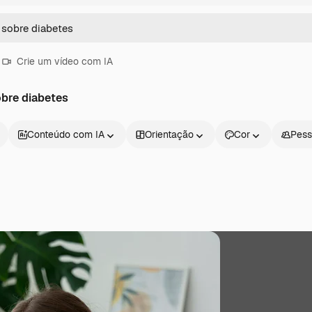
Crie um vídeo com IA
bre diabetes
Conteúdo com IA
Orientação
Cor
Pess
Produtos
Começar