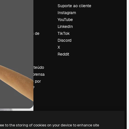
Preços
Suporte ao cliente
Sobre nós
Instagram
Reviews
YouTube
Emprego
LinkedIn
Tendências de
TikTok
pesquisa
Discord
Blog
X
Eventos
Reddit
es
Slidesgo
Vender conteúdo
Sala de imprensa
Procurando por
magnific.ai?
ree to the storing of cookies on your device to enhance site