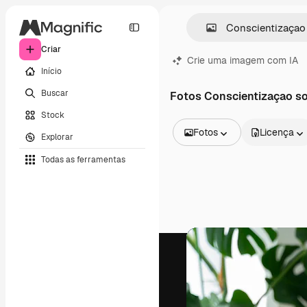
Criar
Crie uma imagem com IA
Início
Buscar
Fotos Conscientizaçao so
Stock
Fotos
Licença
Explorar
Todas as imagens
Todas as ferramentas
Vetores
Ilustrações
Fotos
PSD
Modelos
Mockups
Vídeos
Clipes de vídeo
Animações
Modelos de vídeos
Ícones
Modelos 3D
Fontes