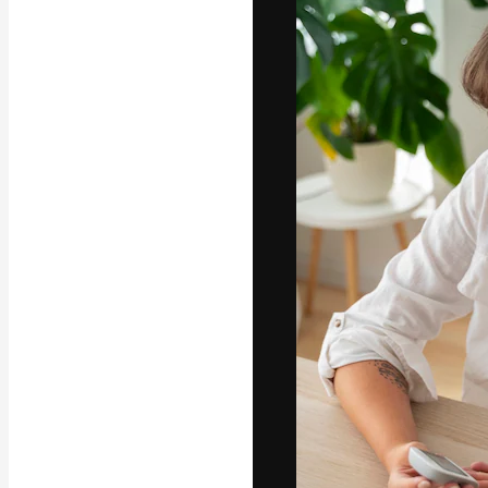
A plataforma cr
seu melhor trab
assinantes entr
agências e estú
Português
Copyright © 2010