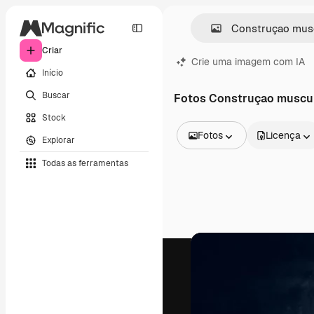
Criar
Crie uma imagem com IA
Início
Buscar
Fotos Construçao muscu
Stock
Fotos
Licença
Explorar
Todas as imagens
Todas as ferramentas
Vetores
Ilustrações
Fotos
PSD
Modelos
Mockups
Vídeos
Clipes de vídeo
Animações
Modelos de vídeos
Ícones
Modelos 3D
Fontes