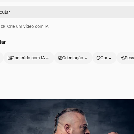
Crie um vídeo com IA
lar
Conteúdo com IA
Orientação
Cor
Pess
Produtos
Começar