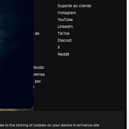
Preços
Suporte ao cliente
Sobre nós
Instagram
Reviews
YouTube
Emprego
LinkedIn
Tendências de
TikTok
pesquisa
Discord
Blog
X
Eventos
Reddit
es
Slidesgo
Vender conteúdo
Sala de imprensa
Procurando por
magnific.ai?
ree to the storing of cookies on your device to enhance site