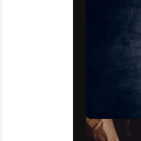
A plataforma cr
seu melhor trab
assinantes entr
agências e estú
Português
Copyright © 2010