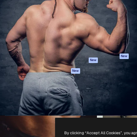
iativa para você direcionar
Spaces
Academy
alho. Mais de 1 milhão de
Assistente de IA
Documentação
e criativos, empresas,
Gerador de
Atendimento
dios.
imagens
Termos e
Gerador de vídeos
condições
Texto para voz
Política de
privacidade
Conteúdo de stock
Originais
MCP para
New
New
Claude/ChatGPT
Política de cooki
Agentes
Central de
New
confiabilidade
API
Afiliados
App móvel
Empresas
Todas as
ferramentas
-
2026
Freepik Company S.L.U.
Todos os direitos reservados
.
By clicking “Accept All Cookies”, you ag