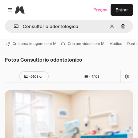
Magnific
Preços
Entrar
Close menu
Limpar
Pesqui
Crie uma imagem com IA
Crie um vídeo com IA
Medico
Denti
Fotos Consultorio odontologico
Fotos
Filtros