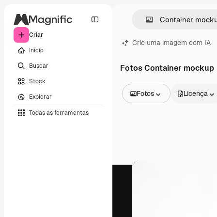
Criar
Crie uma imagem com IA
Início
Buscar
Fotos Container mockup
Stock
Fotos
Licença
Explorar
Todas as imagens
Todas as ferramentas
Vetores
Ilustrações
Fotos
PSD
Modelos
Mockups
Vídeos
Clipes de vídeo
Animações
Modelos de vídeos
Ícones
Modelos 3D
Fontes