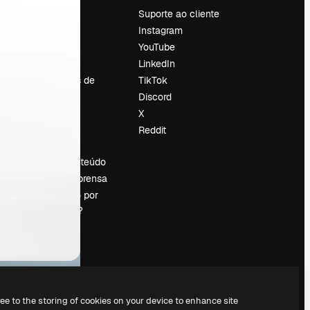
Preços
Suporte ao cliente
Sobre nós
Instagram
Reviews
YouTube
Emprego
LinkedIn
Tendências de
TikTok
pesquisa
Discord
Blog
X
Eventos
Reddit
es
Slidesgo
Vender conteúdo
Sala de imprensa
Procurando por
magnific.ai?
ree to the storing of cookies on your device to enhance site