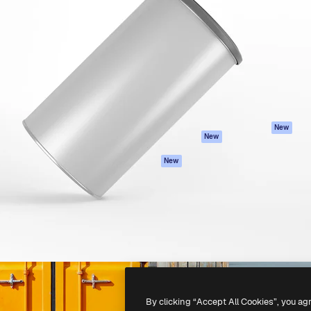
iativa para você direcionar
Spaces
Academy
alho. Mais de 1 milhão de
Assistente de IA
Documentação
e criativos, empresas,
Gerador de
Atendimento
dios.
imagens
Termos e
Gerador de vídeos
condições
Texto para voz
Política de
privacidade
Conteúdo de stock
Originais
MCP para
New
New
Claude/ChatGPT
Política de cooki
Agentes
Central de
New
confiabilidade
API
Afiliados
App móvel
Empresas
Todas as
ferramentas
-
2026
Freepik Company S.L.U.
Todos os direitos reservados
.
By clicking “Accept All Cookies”, you ag