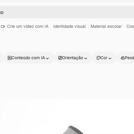
Crie um vídeo com IA
Identidade visual
Material escolar
Cos
Conteúdo com IA
Orientação
Cor
Pess
Produtos
Começar