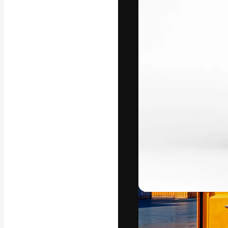
A plataforma cr
seu melhor trab
assinantes entr
agências e estú
Português
Copyright © 2010