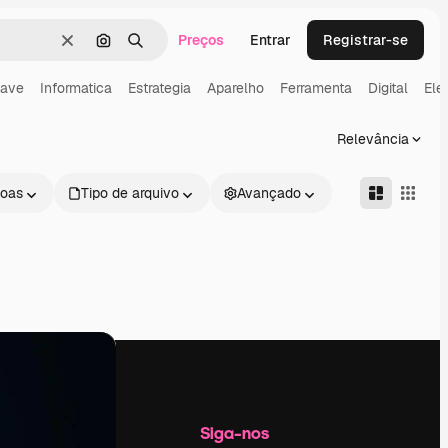
Preços
Entrar
Registrar-se
Limpar
Pesquisar por imagem
Buscar
ave
Informatica
Estrategia
Aparelho
Ferramenta
Digital
Ele
Relevância
oas
Tipo de arquivo
Avançado
Empresa
Siga-nos