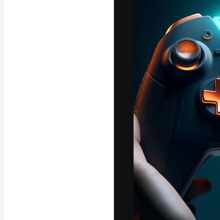
A plataforma cr
seu melhor trab
assinantes entr
agências e estú
Português
Copyright © 2010