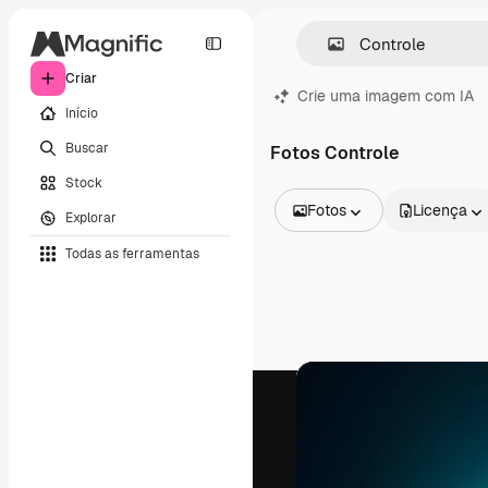
Criar
Crie uma imagem com IA
Início
Buscar
Fotos Controle
Stock
Fotos
Licença
Explorar
Todas as imagens
Todas as ferramentas
Vetores
Ilustrações
Fotos
PSD
Modelos
Mockups
Vídeos
Clipes de vídeo
Animações
Modelos de vídeos
Ícones
Modelos 3D
Fontes