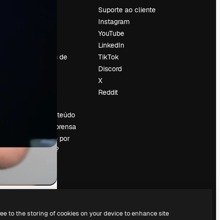
Preços
Suporte ao cliente
Sobre nós
Instagram
Reviews
YouTube
Emprego
LinkedIn
Tendências de
TikTok
pesquisa
Discord
Blog
X
Eventos
Reddit
es
Slidesgo
Vender conteúdo
Sala de imprensa
Procurando por
magnific.ai?
ree to the storing of cookies on your device to enhance site