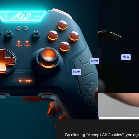
iativa para você direcionar
Spaces
Academy
alho. Mais de 1 milhão de
Assistente de IA
Documentação
e criativos, empresas,
Gerador de
Atendimento
dios.
imagens
Termos e
Gerador de vídeos
condições
Texto para voz
Política de
privacidade
Conteúdo de stock
Originais
MCP para
New
New
Claude/ChatGPT
Política de cooki
Agentes
Central de
New
confiabilidade
API
Afiliados
App móvel
Empresas
Todas as
ferramentas
-
2026
Freepik Company S.L.U.
Todos os direitos reservados
.
By clicking “Accept All Cookies”, you ag