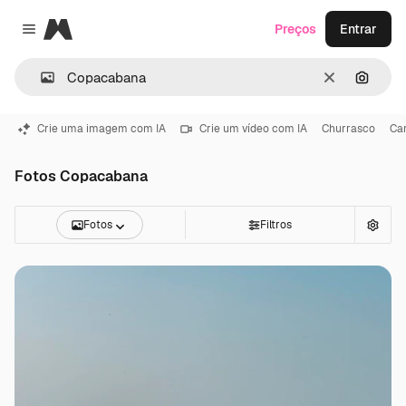
Magnific
Preços
Entrar
Close menu
Limpar
Pesqui
Crie uma imagem com IA
Crie um vídeo com IA
Churrasco
Ca
Fotos Copacabana
Fotos
Filtros