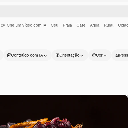
Crie um vídeo com IA
Ceu
Praia
Cafe
Agua
Rural
Cida
Conteúdo com IA
Orientação
Cor
Pess
Produtos
Começar