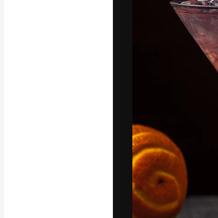
A plataforma cr
seu melhor trab
assinantes entr
agências e estú
Português
Copyright © 2010