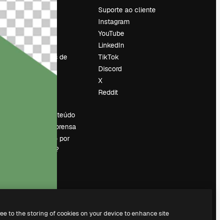
Preços
Suporte ao cliente
Sobre nós
Instagram
Reviews
YouTube
Emprego
LinkedIn
Tendências de
TikTok
pesquisa
Discord
Blog
X
Eventos
Reddit
es
Slidesgo
Vender conteúdo
Sala de imprensa
Procurando por
magnific.ai?
ree to the storing of cookies on your device to enhance site