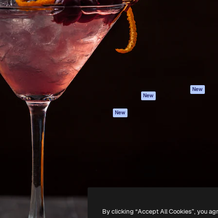
iativa para você direcionar
Spaces
Academy
alho. Mais de 1 milhão de
Assistente de IA
Documentação
e criativos, empresas,
Gerador de
Atendimento
dios.
imagens
Termos e
Gerador de vídeos
condições
Texto para voz
Política de
privacidade
Conteúdo de stock
Originais
MCP para
New
New
Claude/ChatGPT
Política de cooki
Agentes
Central de
New
confiabilidade
API
Afiliados
App móvel
Empresas
Todas as
ferramentas
-
2026
Freepik Company S.L.U.
Todos os direitos reservados
.
By clicking “Accept All Cookies”, you ag