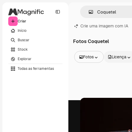
Criar
Crie uma imagem com IA
Início
Buscar
Fotos Coquetel
Stock
Fotos
Licença
Explorar
Todas as imagens
Todas as ferramentas
Vetores
Ilustrações
Fotos
PSD
Modelos
Mockups
Vídeos
Clipes de vídeo
Animações
Modelos de vídeos
Ícones
Modelos 3D
Fontes