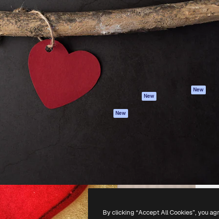
iativa para você direcionar
Spaces
Academy
alho. Mais de 1 milhão de
Assistente de IA
Documentação
e criativos, empresas,
Gerador de
Atendimento
dios.
imagens
Termos e
Gerador de vídeos
condições
Texto para voz
Política de
privacidade
Conteúdo de stock
Originais
MCP para
New
New
Claude/ChatGPT
Política de cooki
Agentes
Central de
New
confiabilidade
API
Afiliados
App móvel
Empresas
Todas as
ferramentas
-
2026
Freepik Company S.L.U.
Todos os direitos reservados
.
By clicking “Accept All Cookies”, you ag