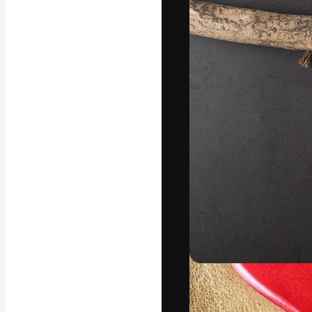
A plataforma cr
seu melhor trab
assinantes entr
agências e estú
Português
Copyright © 2010