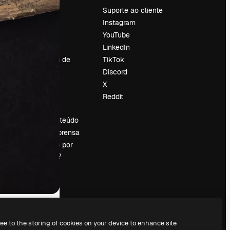
Preços
Suporte ao cliente
Sobre nós
Instagram
Reviews
YouTube
Emprego
LinkedIn
Tendências de
TikTok
pesquisa
Discord
Blog
X
Eventos
Reddit
es
Slidesgo
Vender conteúdo
Sala de imprensa
Procurando por
magnific.ai?
ree to the storing of cookies on your device to enhance site