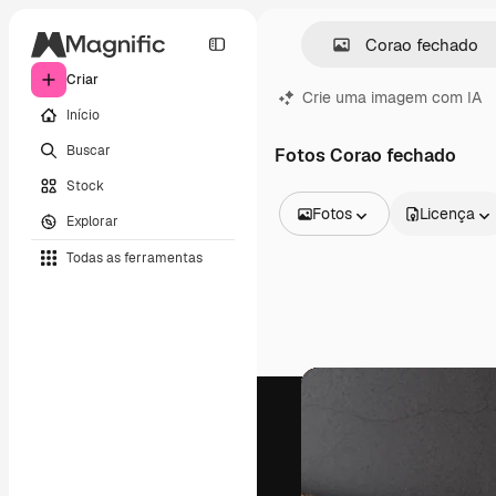
Criar
Crie uma imagem com IA
Início
Buscar
Fotos Corao fechado
Stock
Fotos
Licença
Explorar
Todas as imagens
Todas as ferramentas
Vetores
Ilustrações
Fotos
PSD
Modelos
Mockups
Vídeos
Clipes de vídeo
Animações
Modelos de vídeos
Ícones
Modelos 3D
Fontes