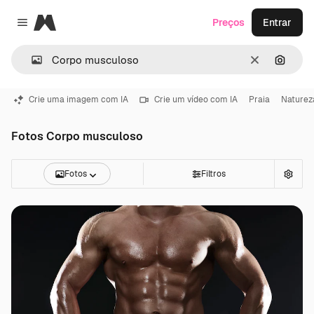
Magnific
Preços
Entrar
Close menu
Limpar
Pesqui
Crie uma imagem com IA
Crie um vídeo com IA
Praia
Naturez
Fotos Corpo musculoso
Fotos
Filtros