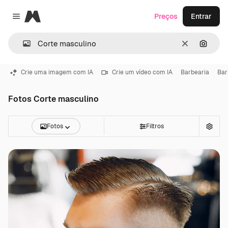
Magnific
Preços
Entrar
Close menu
Limpar
Pesqui
Crie uma imagem com IA
Crie um vídeo com IA
Barbearia
Bar
Fotos Corte masculino
Fotos
Filtros