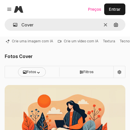
Magnific
Preços
Entrar
Close menu
Limpar
Pesqui
Crie uma imagem com IA
Crie um vídeo com IA
Textura
Tecno
Fotos Cover
Fotos
Filtros