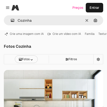
Magnific
Preços
Entrar
Close menu
Limpar
Pesqui
Crie uma imagem com IA
Crie um vídeo com IA
Familia
Textur
Fotos Cozinha
Fotos
Filtros