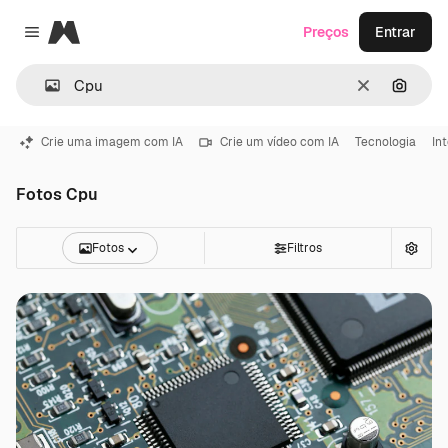
Magnific
Preços
Entrar
Close menu
Limpar
Pesqui
Crie uma imagem com IA
Crie um vídeo com IA
Tecnologia
Int
Fotos Cpu
Fotos
Filtros