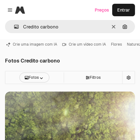
Magnific
Preços
Entrar
Close menu
Limpar
Pesqui
Crie uma imagem com IA
Crie um vídeo com IA
Flores
Nature
Fotos Credito carbono
Fotos
Filtros