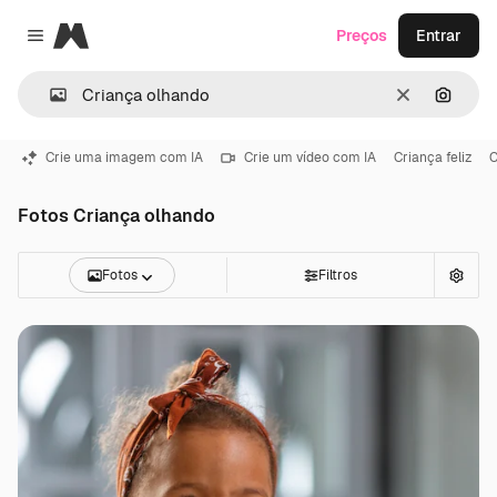
Magnific
Preços
Entrar
Close menu
Limpar
Pesqui
Crie uma imagem com IA
Crie um vídeo com IA
Criança feliz
C
Fotos Criança olhando
Fotos
Filtros