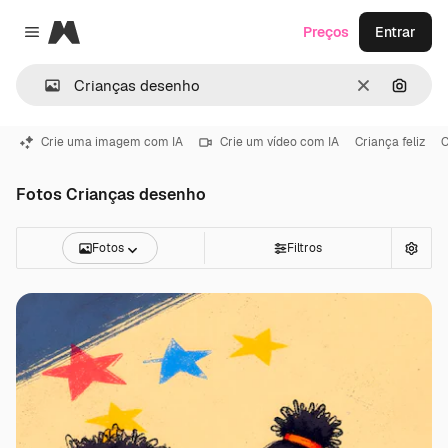
Magnific
Preços
Entrar
Close menu
Limpar
Pesqui
Crie uma imagem com IA
Crie um vídeo com IA
Criança feliz
C
Fotos Crianças desenho
Fotos
Filtros