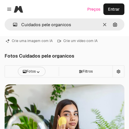
Magnific
Preços
Entrar
Close menu
Limpar
Pesqui
Crie uma imagem com IA
Crie um vídeo com IA
Fotos Cuidados pele organicos
Fotos
Filtros