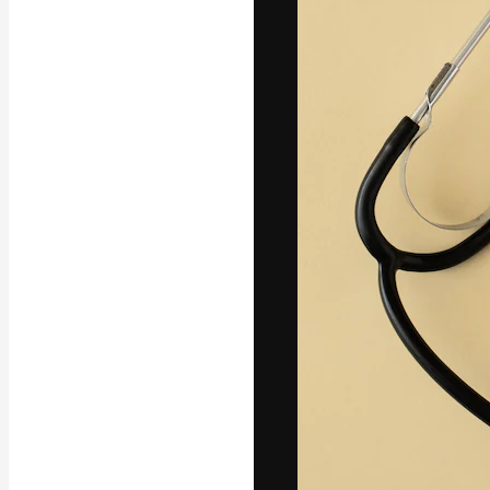
A plataforma cr
seu melhor trab
assinantes entr
agências e estú
Português
Copyright © 2010