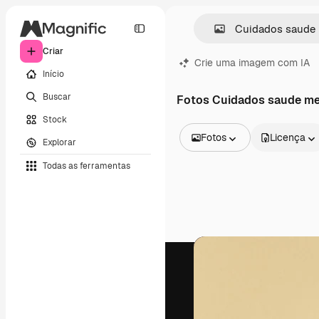
Criar
Crie uma imagem com IA
Início
Buscar
Fotos Cuidados saude me
Stock
Fotos
Licença
Explorar
Todas as imagens
Todas as ferramentas
Vetores
Ilustrações
Fotos
PSD
Modelos
Mockups
Vídeos
Clipes de vídeo
Animações
Modelos de vídeos
Ícones
Modelos 3D
Fontes