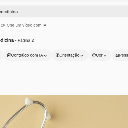
Crie um vídeo com IA
dicina
- Página 2
Conteúdo com IA
Orientação
Cor
Pess
Produtos
Começar