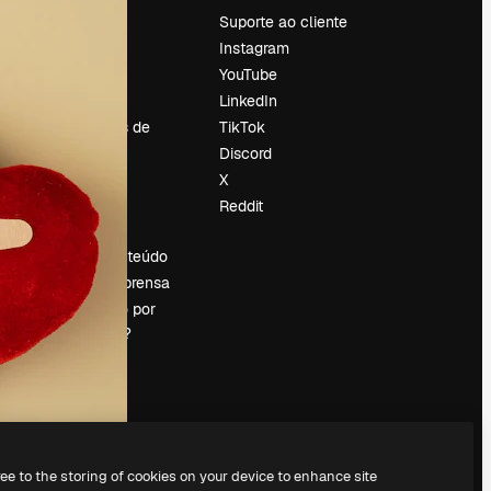
Preços
Suporte ao cliente
Sobre nós
Instagram
Reviews
YouTube
Emprego
LinkedIn
Tendências de
TikTok
pesquisa
Discord
Blog
X
Eventos
Reddit
es
Slidesgo
Vender conteúdo
Sala de imprensa
Procurando por
magnific.ai?
ree to the storing of cookies on your device to enhance site