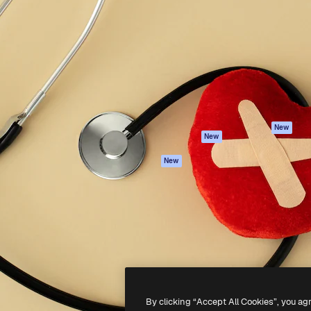
iativa para você direcionar
Spaces
Academy
alho. Mais de 1 milhão de
Assistente de IA
Documentação
e criativos, empresas,
Gerador de
Atendimento
dios.
imagens
Termos e
Gerador de vídeos
condições
Texto para voz
Política de
privacidade
Conteúdo de stock
Originais
MCP para
New
New
Claude/ChatGPT
Política de cooki
Agentes
Central de
New
confiabilidade
API
Afiliados
App móvel
Empresas
Todas as
ferramentas
-
2026
Freepik Company S.L.U.
Todos os direitos reservados
.
By clicking “Accept All Cookies”, you ag