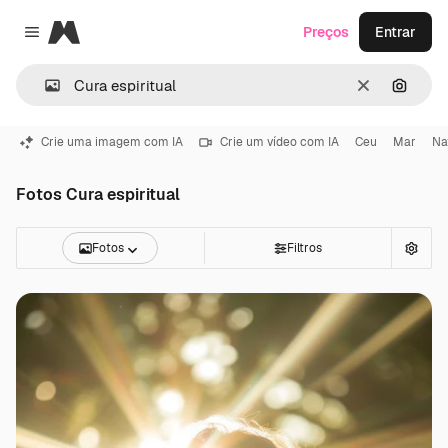
Magnific
Preços
Entrar
Close menu
Limpar
Pesqui
Crie uma imagem com IA
Crie um vídeo com IA
Ceu
Mar
Na
Fotos Cura espiritual
Fotos
Filtros