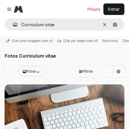
Magnific
Preços
Entrar
Close menu
Limpar
Pesqui
Crie uma imagem com IA
Crie um vídeo com IA
Escritorio
Com
Fotos Curriculum vitae
Fotos
Filtros