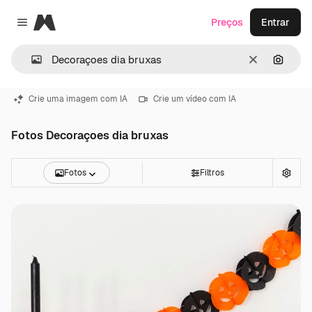
Magnific
Preços
Entrar
Close menu
Limpar
Pesqui
Crie uma imagem com IA
Crie um vídeo com IA
Fotos Decoraçoes dia bruxas
Fotos
Filtros