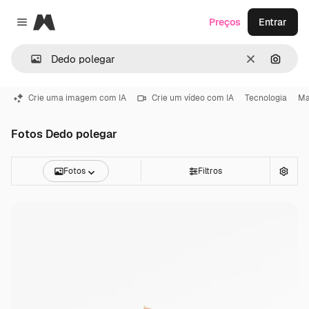
Magnific
Preços
Entrar
Close menu
Limpar
Pesqui
Crie uma imagem com IA
Crie um vídeo com IA
Tecnologia
Ma
Fotos Dedo polegar
Fotos
Filtros