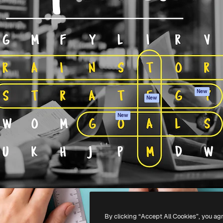
iativa para você direcionar
Spaces
Academy
alho. Mais de 1 milhão de
Assistente de IA
Documentação
e criativos, empresas,
Gerador de
Atendimento
dios.
imagens
Termos e
Gerador de vídeos
condições
Texto para voz
Política de
privacidade
Conteúdo de stock
Originais
MCP para
New
New
Claude/ChatGPT
Política de cooki
Agentes
Central de
New
confiabilidade
API
Afiliados
App móvel
Empresas
Todas as
ferramentas
-
2026
Freepik Company S.L.U.
Todos os direitos reservados
.
By clicking “Accept All Cookies”, you ag