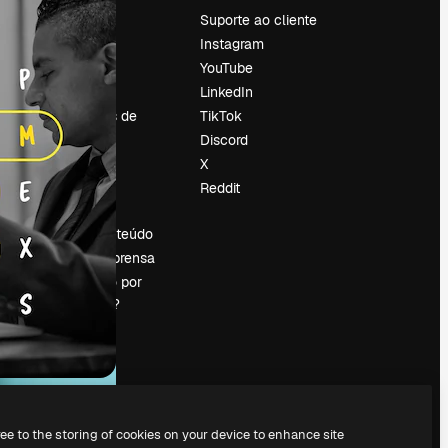
Preços
Suporte ao cliente
Sobre nós
Instagram
Reviews
YouTube
Emprego
LinkedIn
Tendências de
TikTok
pesquisa
Discord
Blog
X
Eventos
Reddit
es
Slidesgo
Vender conteúdo
Sala de imprensa
Procurando por
magnific.ai?
ree to the storing of cookies on your device to enhance site