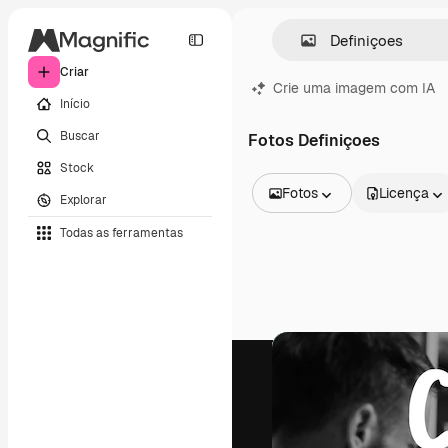
Criar
Crie uma imagem com IA
Início
Buscar
Fotos Definiçoes
Stock
Fotos
Licença
Explorar
Todas as imagens
Todas as ferramentas
Vetores
Ilustrações
Fotos
PSD
Modelos
Mockups
Vídeos
Clipes de vídeo
Animações
Modelos de vídeos
Ícones
Modelos 3D
Fontes