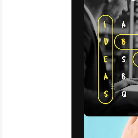
A plataforma cr
seu melhor trab
assinantes entr
agências e estú
Português
Copyright © 2010