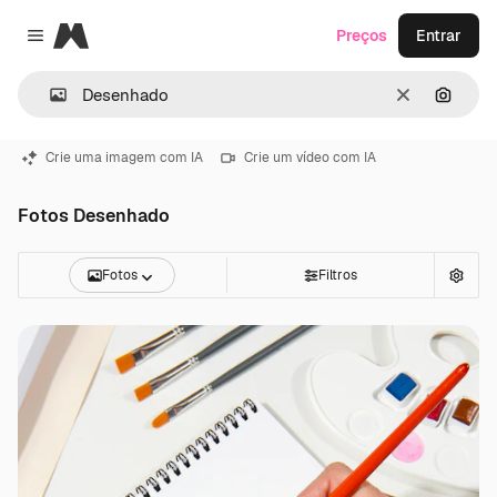
Magnific
Preços
Entrar
Close menu
Limpar
Pesqui
Crie uma imagem com IA
Crie um vídeo com IA
Fotos Desenhado
Fotos
Filtros