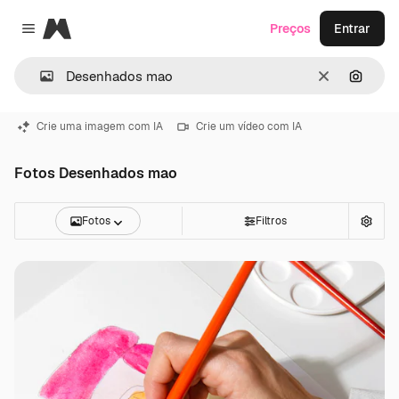
Magnific
Preços
Entrar
Close menu
Limpar
Pesqui
Crie uma imagem com IA
Crie um vídeo com IA
Fotos Desenhados mao
Fotos
Filtros