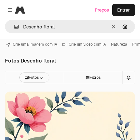
Magnific
Preços
Entrar
Close menu
Limpar
Pesqui
Crie uma imagem com IA
Crie um vídeo com IA
Natureza
Pri
Fotos Desenho floral
Fotos
Filtros