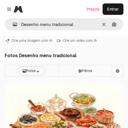
Magnific
Preços
Entrar
Close menu
Limpar
Pesqui
Crie uma imagem com IA
Crie um vídeo com IA
Fotos Desenho menu tradicional
Fotos
Filtros