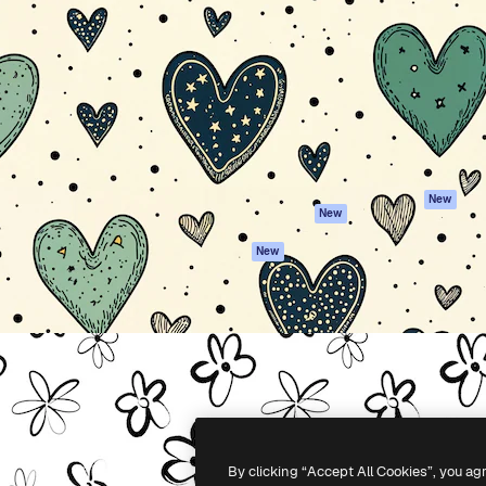
iativa para você direcionar
Spaces
Academy
alho. Mais de 1 milhão de
Assistente de IA
Documentação
e criativos, empresas,
Gerador de
Atendimento
dios.
imagens
Termos e
Gerador de vídeos
condições
Texto para voz
Política de
privacidade
Conteúdo de stock
Originais
MCP para
New
New
Claude/ChatGPT
Política de cooki
Agentes
Central de
New
confiabilidade
API
Afiliados
App móvel
Empresas
Todas as
ferramentas
-
2026
Freepik Company S.L.U.
Todos os direitos reservados
.
By clicking “Accept All Cookies”, you ag