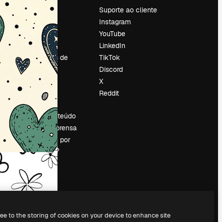
Preços
Suporte ao cliente
Sobre nós
Instagram
Reviews
YouTube
Emprego
LinkedIn
Tendências de
TikTok
pesquisa
Discord
Blog
X
Eventos
Reddit
es
Slidesgo
Vender conteúdo
Sala de imprensa
Procurando por
magnific.ai?
ree to the storing of cookies on your device to enhance site