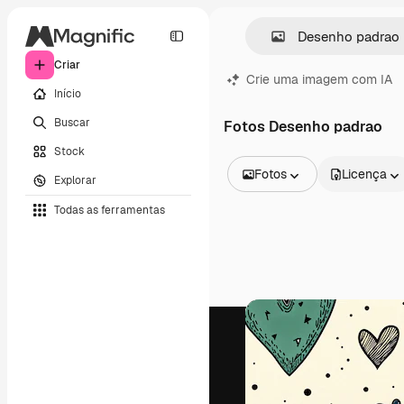
Criar
Crie uma imagem com IA
Início
Buscar
Fotos Desenho padrao
Stock
Fotos
Licença
Explorar
Todas as imagens
Todas as ferramentas
Vetores
Ilustrações
Fotos
PSD
Modelos
Mockups
Vídeos
Clipes de vídeo
Animações
Modelos de vídeos
Ícones
Modelos 3D
Fontes