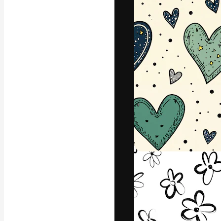
A plataforma cr
seu melhor trab
assinantes entr
agências e estú
Português
Copyright © 2010