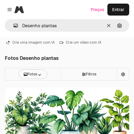
Magnific
Preços
Entrar
Close menu
Limpar
Pesqui
Crie uma imagem com IA
Crie um vídeo com IA
Fotos Desenho plantas
Fotos
Filtros