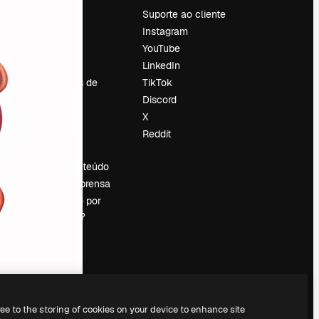
Preços
Suporte ao cliente
Sobre nós
Instagram
Reviews
YouTube
Emprego
LinkedIn
Tendências de
TikTok
pesquisa
Discord
Blog
X
Eventos
Reddit
es
Slidesgo
Vender conteúdo
Sala de imprensa
Procurando por
magnific.ai?
ree to the storing of cookies on your device to enhance site