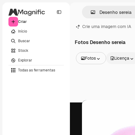
Criar
Crie uma imagem com IA
Início
Buscar
Fotos Desenho sereia
Stock
Fotos
Licença
Explorar
Todas as imagens
Todas as ferramentas
Vetores
Ilustrações
Fotos
PSD
Modelos
Mockups
Vídeos
Clipes de vídeo
Animações
Modelos de vídeos
Ícones
Modelos 3D
Fontes