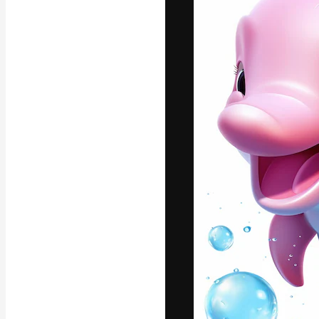
A plataforma cr
seu melhor trab
assinantes entr
agências e estú
Português
Copyright © 2010