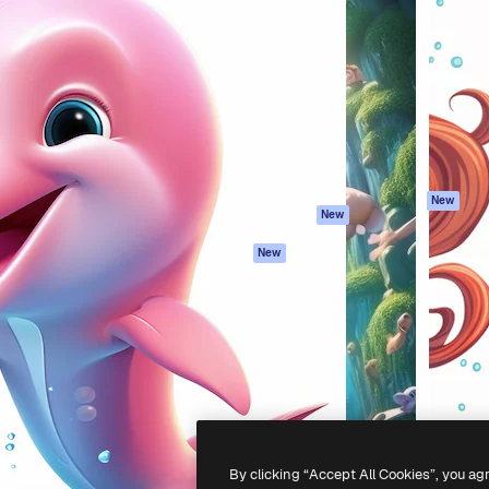
iativa para você direcionar
Spaces
Academy
alho. Mais de 1 milhão de
Assistente de IA
Documentação
e criativos, empresas,
Gerador de
Atendimento
dios.
imagens
Termos e
Gerador de vídeos
condições
Texto para voz
Política de
privacidade
Conteúdo de stock
Originais
MCP para
New
New
Claude/ChatGPT
Política de cooki
Agentes
Central de
New
confiabilidade
API
Afiliados
App móvel
Empresas
Todas as
ferramentas
-
2026
Freepik Company S.L.U.
Todos os direitos reservados
.
By clicking “Accept All Cookies”, you ag