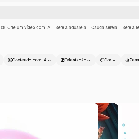
Crie um vídeo com IA
Sereia aquarela
Cauda sereia
Sereia r
Conteúdo com IA
Orientação
Cor
Pess
Produtos
Começar