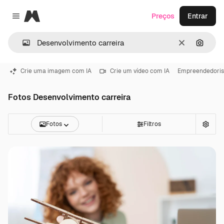
Magnific
Preços
Entrar
Close menu
Limpar
Pesqui
Crie uma imagem com IA
Crie um vídeo com IA
Empreendedori
Fotos Desenvolvimento carreira
Fotos
Filtros